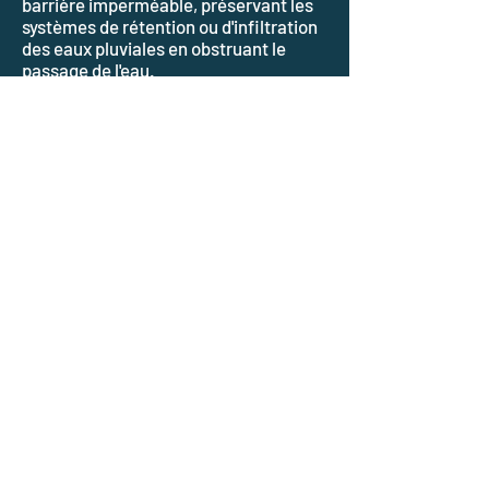
barrière imperméable, préservant les
systèmes de rétention ou d'infiltration
des eaux pluviales en obstruant le
passage de l'eau.
Il est particulièrement important dans
les scénarios de rétention d'empêcher
les fuites d'eaux pluviales dans
l'environnement du sol environnant.
SÉPARATION
Le géotextile agit comme une barrière
entre les différentes couches de sol et
le système EZstorm, empêchant le
mélange des matériaux et maintenant
l’intégrité de l’installation.
FILTRATION
Il permet le passage de l'eau tout en
empêchant l'entrée de particules de
sol, assurant un bon drainage et
évitant le colmatage du système.