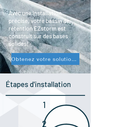
Avec une installation
précise, votre bassin de
rétention EZstorm est
construit sur des bases
solides!
Obtenez votre solution maintenant
Étapes d'installation
1
2