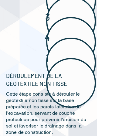
3
4
1
DÉROULEMENT DE LA
GÉOTEXTILE NON TISSÉ
Cette étape consiste à dérouler le
géotextile non tissé sur la base
préparée et les parois latérales de
l'excavation, servant de couche
protectrice pour prévenir l'érosion du
sol et favoriser le drainage dans la
zone de construction.