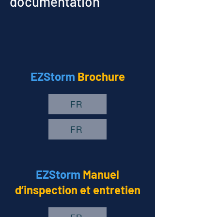
documentation
EZStorm
Brochure
FR
FR
EZStorm
Manuel
d’inspection et entretien