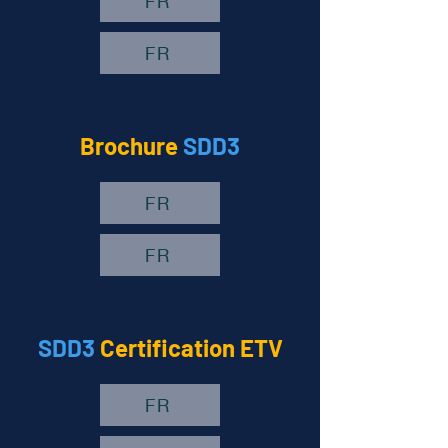
FR
FR
Brochure
SDD3
FR
FR
SDD3
Certification ETV
FR