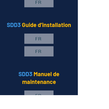
FR
SDD3
Guide d’installation
FR
FR
SDD3
Man
uel
de
maintenance
FR
FR