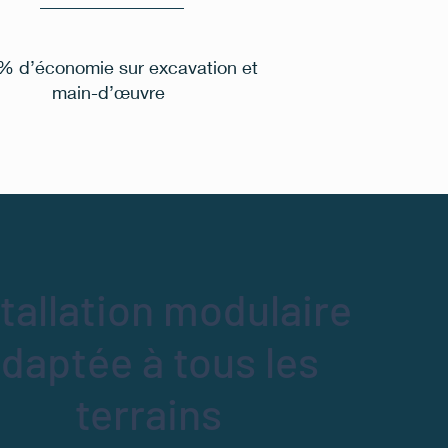
% d’économie sur excavation et
main-d’œuvre
stallation modulaire
daptée à tous les
terrains