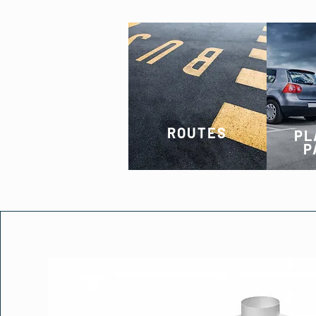
ROUTES
PL
P