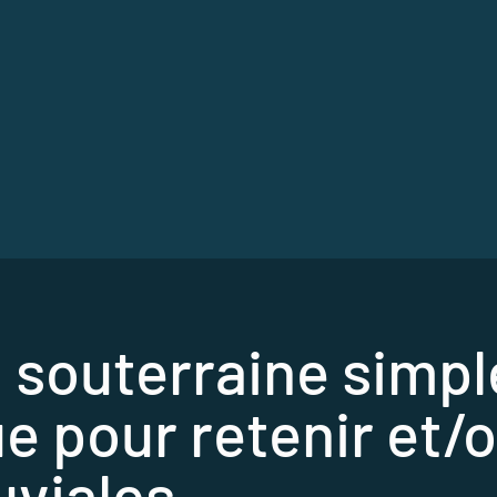
 souterraine simple
pour retenir et/ou
uviales.