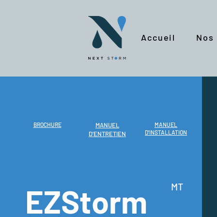
Accueil
Nos 
BROCHURE
MANUEL
MANUEL
D'INSTALLATION
D'ENTRETIEN
MT
EZStorm