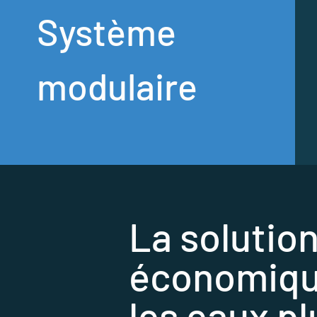
Système
modulaire
La solution
économique 
les eaux pl