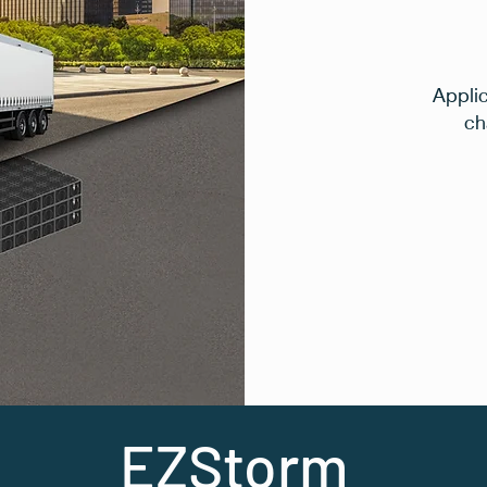
Applic
ch
EZStorm