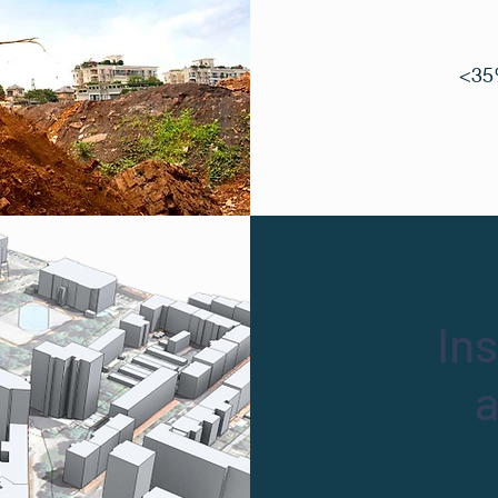
<35
In
a