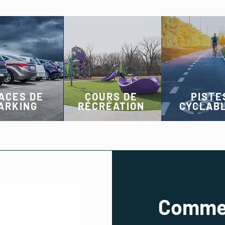
ACES DE
COURS DE
PISTE
ARKING
RÉCRÉATION
CYCLAB
Commen