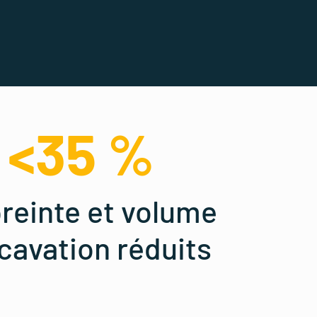
<35 %
einte et volume
cavation réduits