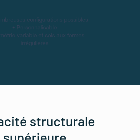
mbreuses configurations possibles
• Personnalisable
étrie variable et sols aux formes
irrégulières
cité structurale
supérieure