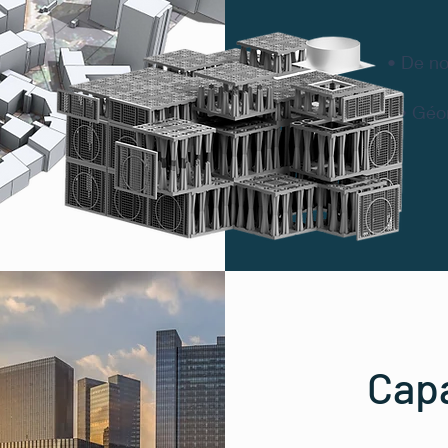
• De no
• Géom
Capa