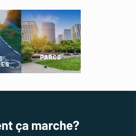
PARCS
S
LES
t ça marche?